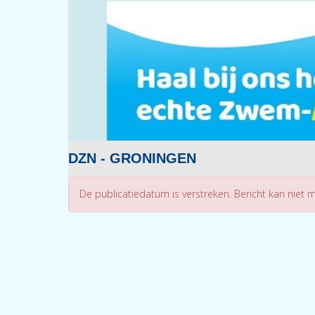
DZN - GRONINGEN
De publicatiedatum is verstreken. Bericht kan niet